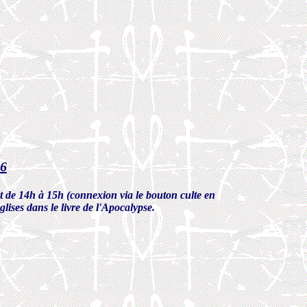
26
 de 14h à 15h (connexion via le bouton culte en
glises dans le livre de l'Apocalypse.