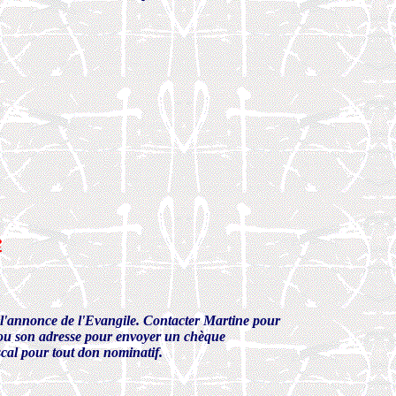
e
 l'annonce de l'Evangile. Contacter Martine pour
 ou son adresse pour envoyer un chèque
cal pour tout don nominatif.