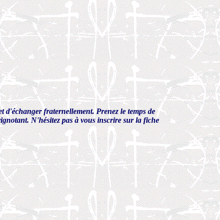
 et d'échanger fraternellement. Prenez le temps de
gnotant. N'hésitez pas à vous inscrire sur la fiche