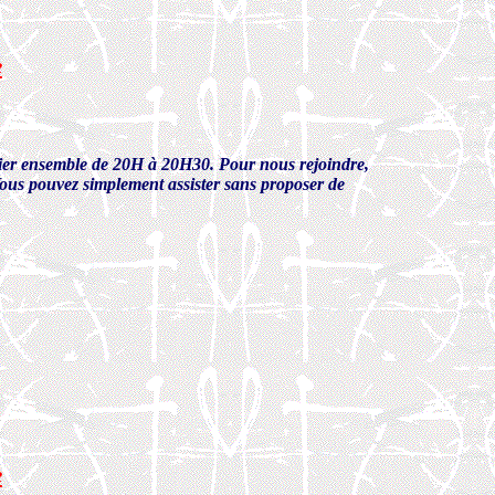
e
prier ensemble de 20H à 20H30. Pour nous rejoindre,
Vous pouvez simplement assister sans proposer de
e